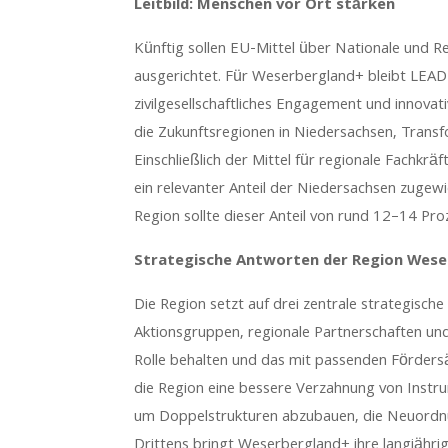
Leitbild: Menschen vor Ort stärken
Künftig sollen EU-Mittel über Nationale und R
ausgerichtet. Für Weserbergland+ bleibt LEADE
zivilgesellschaftliches Engagement und innova
die Zukunftsregionen in Niedersachsen, Trans
Einschließlich der Mittel für regionale Fachkrä
ein relevanter Anteil der Niedersachsen zugewi
Region sollte dieser Anteil von rund 12–14 Pr
Strategische Antworten der Region Wese
Die Region setzt auf drei zentrale strategisch
Aktionsgruppen, regionale Partnerschaften u
Rolle behalten und das mit passenden Fördersä
die Region eine bessere Verzahnung von Inst
um Doppelstrukturen abzubauen, die Neuordnun
Drittens bringt Weserbergland+ ihre langjährig