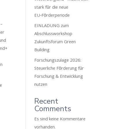
stark für die neue
EU‑Förderperiode
8–
EINLADUNG zum
der
Abschlussworkshop
 und
Zukunftsforum Green
and+
Building
Forschungszulage 2026:
in
Steuerliche Förderung für
Forschung & Entwicklung
nutzen
ie
Recent
Comments
Es sind keine Kommentare
vorhanden.