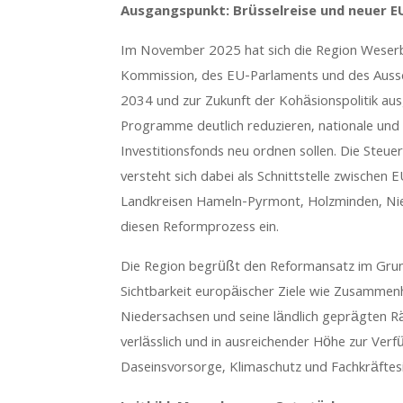
Ausgangspunkt: Brüsselreise und neuer 
Im November 2025 hat sich die Region Weserbe
Kommission, des EU-Parlaments und des Auss
2034 und zur Zukunft der Kohäsionspolitik aus
Programme deutlich reduzieren, nationale und 
Investitionsfonds neu ordnen sollen. Die Ste
versteht sich dabei als Schnittstelle zwischen 
Landkreisen Hameln-Pyrmont, Holzminden, Nien
diesen Reformprozess ein.
Die Region begrüßt den Reformansatz im Grunds
Sichtbarkeit europäischer Ziele wie Zusammenh
Niedersachsen und seine ländlich geprägten Rä
verlässlich und in ausreichender Höhe zur Ver
Daseinsvorsorge, Klimaschutz und Fachkräftesi