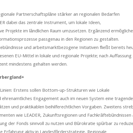
egionale Partnerschaftspläne stärker an regionalen Bedarfen
R dabei das zentrale Instrument, um lokale Ideen,
tive Projekte im ländlichen Raum umzusetzen. Ergänzend ermöglich
formationsprozesse passgenau in den Regionen zu gestalten.
ftebündnisse und arbeitsmarktbezogene Initiativen fließt bereits he
esenen EU-Mittel in lokale und regionale Projekte; nach Auffassung
ozent mindestens gehalten werden.
rbergland+
e Linien: Erstens sollen Bottom-up-Strukturen wie Lokale
nd ehrenamtliches Engagement auch im neuen System eine tragend
tzen und praktikablen beihilferechtlichen Vorgaben. Zweitens stre
rumenten wie LEADER, Zukunftsregionen und Fachkräftebündnissen 
g der Fonds sinnvoll zu nutzen und Bürokratie spürbar zu reduzi
e Erfahrung aktiv in Landesförderstrategie, Regionale