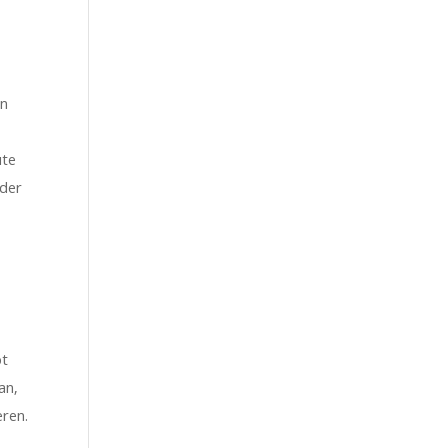
en
ute
 der
e
bt
an,
eren.