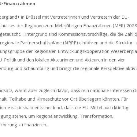
EU-Finanzrahmen
rgland+ in Brüssel mit Vertreterinnen und Vertretern der EU-
chusses der Regionen zum Mehrjährigen Finanzrahmen (MFR) 202
getauscht. Hintergrund sind Kommissionsvorschläge, die die Zahl 
regionale Partnerschaftspläne (NRPP) einführen und die Struktur-
uerungsgruppe der Regionalen Entwicklungskooperation Weserbergl
EU-Politik und den lokalen Akteurinnen und Akteuren in den vier
burg und Schaumburg und bringt die regionale Perspektive aktiv 
atz, warnt aber zugleich davor, dass rein nationale Interessen d
alt, Teilhabe und Klimaschutz vor Ort überlagern könnten. Für
ume ist deshalb entscheidend, dass die EU-Mittel auch künftig
fügung stehen, um Regionalentwicklung, Transformation,
cherung zu finanzieren.